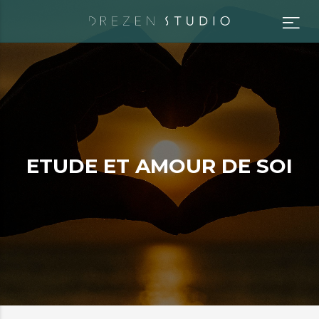
E
T
U
D
E
E
T
A
M
O
U
R
D
E
S
O
I