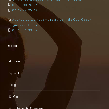
06.10.90.26.57
04.42.44.95.42
Avenue du 11 novembre au sein de Cap Océan,
Seignosse Océan
06.45.51.33.19
MENU
Accueil
Sport
Yoga
& Co
Ateliers & Stages