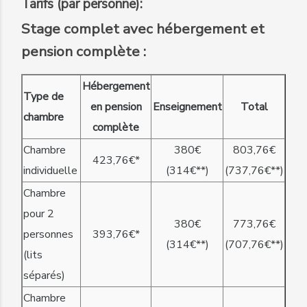
Tarifs (par personne):
Stage complet avec hébergement et
pension complète :
Hébergement
Type de
en pension
Enseignement
Total
chambre
complète
Chambre
380€
803,76€
423,76€*
individuelle
(314€**)
(737,76€**)
Chambre
pour 2
380€
773,76€
personnes
393,76€*
(314€**)
(707,76€**)
(lits
séparés)
Chambre